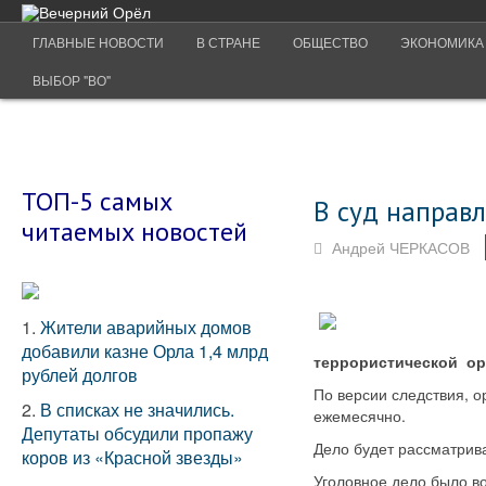
ГЛАВНЫЕ НОВОСТИ
В СТРАНЕ
ОБЩЕСТВО
ЭКОНОМИКА
ВЫБОР "ВО"
ТОП-5 самых
В суд направл
читаемых новостей
Андрей ЧЕРКАСОВ
1.
Жители аварийных домов
добавили казне Орла 1,4 млрд
террористической ор
рублей долгов
По версии следствия, о
2.
В списках не значились.
ежемесячно.
Депутаты обсудили пропажу
Дело будет рассматрив
коров из «Красной звезды»
Уголовное дело было во