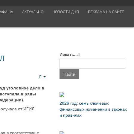
АФИША
АКТУАЛЬНО
НОВОСТИ ДНЯ
РЕКЛАМА НА САЙТЕ
Искать...
ИЛ
Найти
Empty
уд уголовное дело в
вступила в ряды
Федерации).
2026 год: семь ключевых
 получала от ИГИЛ
финансовых изменений в законах
и правилах
ая в соответствии с