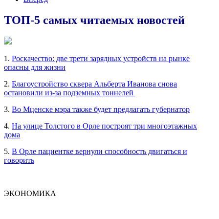
ТОП-5 самых читаемых новостей
1.
Роскачество: две трети зарядных устройств на рынке
опасны для жизни
2.
Благоустройство сквера Альберта Иванова снова
остановили из-за подземных тоннелей
3.
Во Мценске мэра также будет предлагать губернатор
4.
На улице Толстого в Орле построят три многоэтажных
дома
5.
В Орле пациентке вернули способность двигаться и
говорить
ЭКОНОМИКА