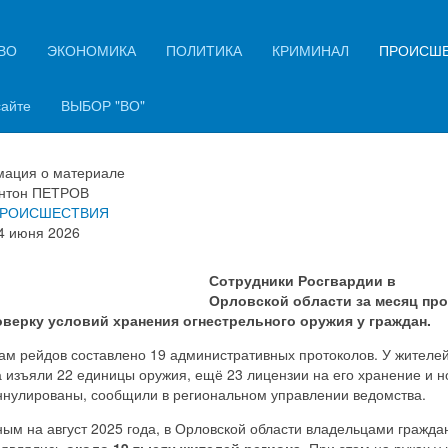
ВО
ЭКОНОМИКА
ПОЛИТИКА
КРИМИНАЛ
ПРОИСШ
рловской области за месяц изъ
единицы оружия
сайте
ВЫБОР "ВО"
ация о материале
нтон ПЕТРОВ
РОИСШЕСТВИЯ
4 июня 2026
Сотрудники Росгвардии в
Орловской области за месяц пр
оверку условий хранения огнестрельного оружия у граждан.
ам рейдов составлено 19 административных протоколов. У жителе
а изъяли 22 единицы оружия, ещё 23 лицензии на его хранение и 
ннулированы, сообщили в региональном управлении ведомства.
ым на август 2025 года, в Орловской области владельцами гражда
 являлись
около 19 тысяч жителей региона
. При этом на руках у 