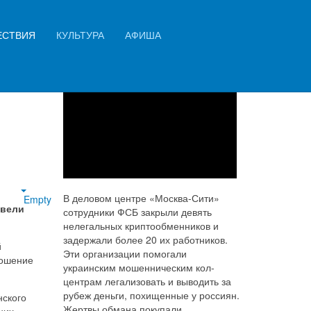
Искать...
ЕСТВИЯ
КУЛЬТУРА
АФИША
яли
Найти
В деловом центре «Москва-Сити»
Empty
овели
сотрудники ФСБ закрыли девять
нелегальных криптообменников и
задержали более 20 их работников.
й
Эти организации помогали
ношение
украинским мошенническим кол-
центрам легализовать и выводить за
рубеж деньги, похищенные у россиян.
нского
Жертвы обмана покупали
них