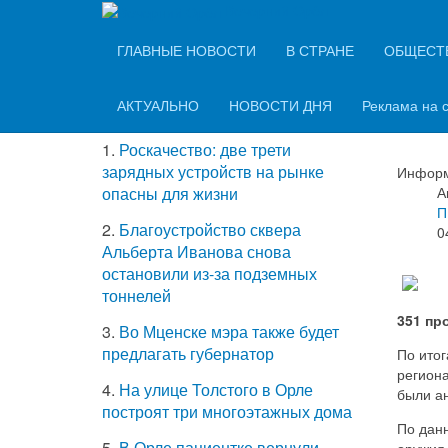
Вечерний Орёл
ТОП-5 самых
ГЛАВНЫЕ НОВОСТИ
В СТРАНЕ
ОБЩЕСТ
В О
читаемых новостей
22 
АКТУАЛЬНО
НОВОСТИ ДНЯ
Реклама на 
1.
Роскачество: две трети
зарядных устройств на рынке
Информ
А
опасны для жизни
П
2.
Благоустройство сквера
0
Альберта Иванова снова
остановили из-за подземных
тоннелей
351 пр
3.
Во Мценске мэра также будет
предлагать губернатор
По итог
регион
4.
На улице Толстого в Орле
были а
построят три многоэтажных дома
По данн
5.
В Орле пациентке вернули
оружия