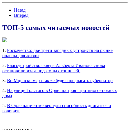
Назад
Вперед
ТОП-5 самых читаемых новостей
1.
Роскачество: две трети зарядных устройств на рынке
опасны для жизни
2.
Благоустройство сквера Альберта Иванова снова
остановили из-за подземных тоннелей
3.
Во Мценске мэра также будет предлагать губернатор
4.
На улице Толстого в Орле построят три многоэтажных
дома
5.
В Орле пациентке вернули способность двигаться и
говорить