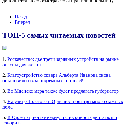
дополнительного осмотра его отправили в больницу.
Назад
Вперед
ТОП-5 самых читаемых новостей
1.
Роскачество: две трети зарядных устройств на рынке
опасны для жизни
2.
Благоустройство сквера Альберта Иванова снова
остановили из-за подземных тоннелей
3.
Во Мценске мэра также будет предлагать губернатор
4.
На улице Толстого в Орле построят три многоэтажных
дома
5.
В Орле пациентке вернули способность двигаться и
говорить