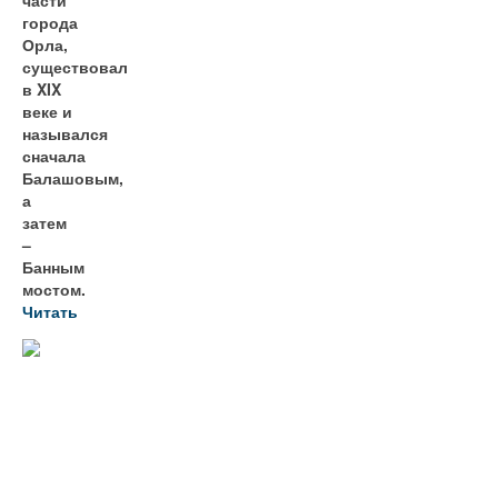
части
города
Орла,
существовал
в XIX
веке и
назывался
сначала
Балашовым,
а
затем
–
Банным
мостом.
Читать