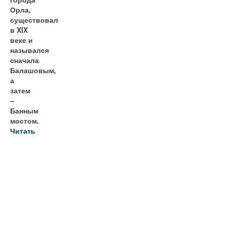
Орла,
существовал
в XIX
веке и
назывался
сначала
Балашовым,
а
затем
–
Банным
мостом.
Читать