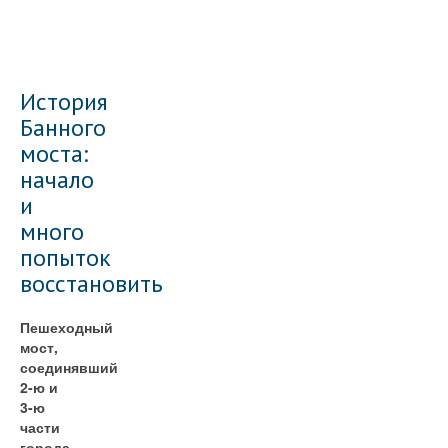
История
Банного
моста:
начало
и
много
попыток
восстановить
Пешеходный
мост,
соединявший
2-ю и
3-ю
части
города