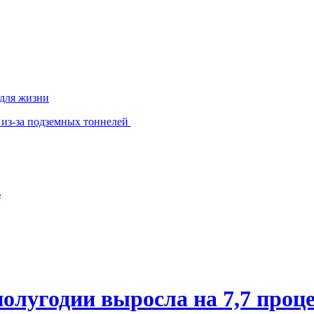
 для жизни
 из-за подземных тоннелей
ь
олугодии выросла на 7,7 проц