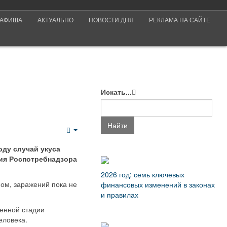
АФИША
АКТУАЛЬНО
НОВОСТИ ДНЯ
РЕКЛАМА НА САЙТЕ
Искать...
Найти
Empty
оду случай укуса
ия Роспотребнадзора
2026 год: семь ключевых
ом, заражений пока не
финансовых изменений в законах
и правилах
щенной стадии
еловека.