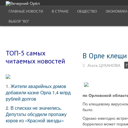
ГЛАВНЫЕ НОВОСТИ
В СТРАНЕ
ОБЩЕСТВО
ЭКОНОМИКА
ВЫБОР "ВО"
ТОП-5 самых
В Орле клещи
читаемых новостей
Агата ЦУКАНОВА
1.
Жители аварийных домов
добавили казне Орла 1,4 млрд
по Орловской област
рублей долгов
По клещевому вирусном
2.
В списках не значились.
было.
Депутаты обсудили пропажу
Однако ежегодно встре
коров из «Красной звезды»
боррелиоз может поража