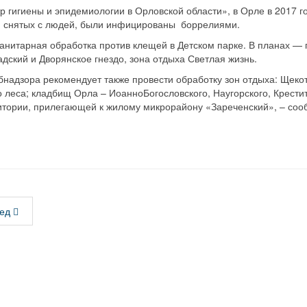
 гигиены и эпидемиологии в Орловской области», в Орле в 2017 г
, снятых с людей, были инфицированы боррелиями.
анитарная обработка против клещей в Детском парке. В планах — г
адский и Дворянское гнездо, зона отдыха Светлая жизнь.
надзора рекомендует также провести обработку зон отдыха: Щекот
леса; кладбищ Орла – Иоанно­Богословского, Наугорского, Крестит
итории, прилегающей к жилому микрорайону «Зареченский», – со
ед