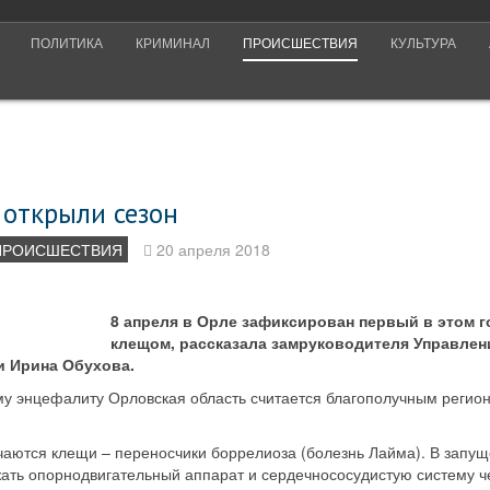
ПОЛИТИКА
КРИМИНАЛ
ПРОИСШЕСТВИЯ
КУЛЬТУРА
 открыли сезон
ПРОИСШЕСТВИЯ
20 апреля 2018
8 апреля в Орле зафиксирован первый в этом г
клещом, рассказала замруководителя Управлен
и Ирина Обухова.
у энцефалиту Орловская область считается благополучным регион
чаются клещи – переносчики боррелиоза (болезнь Лайма). В запу
ть опорно­двигательный аппарат и сердечно­сосудистую систему ч