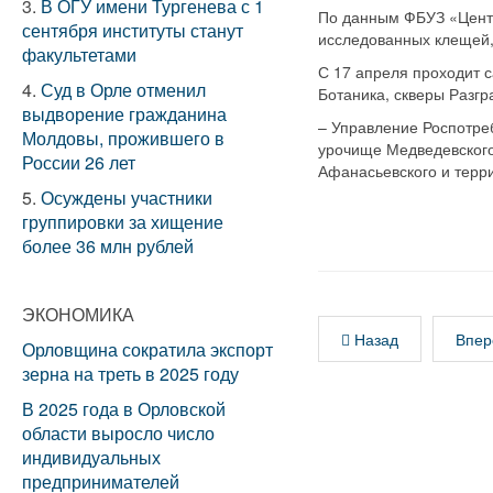
3.
В ОГУ имени Тургенева с 1
По данным ФБУЗ «Центр
сентября институты станут
исследованных клещей
факультетами
С 17 апреля проходит с
4.
Суд в Орле отменил
Ботаника, скверы Разгр
выдворение гражданина
– Управление Роспотреб
Молдовы, прожившего в
урочище Медведевского 
России 26 лет
Афанасьевского и терр
5.
Осуждены участники
группировки за хищение
более 36 млн рублей
ЭКОНОМИКА
Назад
Впер
Орловщина сократила экспорт
зерна на треть в 2025 году
В 2025 года в Орловской
области выросло число
индивидуальных
предпринимателей