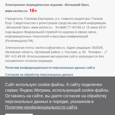
Электронное периодическое издание «Вечерний Орел,
16+
www.vechor.ru»
Учредитель: Глазкова Екатерина, и.о. главного редактора: Глазков
Егор Свидетельство о регистрации средства массовой информации
«Вечерний Орел, www.vechor.ru»
Эл №ФС77-40195 от 15 июня 2010
года выдано Федеральной службой по надзору в сфере связи,
информационных технологий и массовых коммуникаций
(Роскомнадзор РФ).
Электронная почта: vechor.ru@yandex.ru. Адрес редакции: 302526,
Орловская область, Орловский район, с. Паслово, д. 30. Телефон - +7
991 410 48 49. Использование материалов сайта запрещается без
письменного согласия редакции.
Политика конфиденциальности персональных данных сайта
Согласие на обработку персональных данных
В оформлении сайта используется фото группы ВК «Беспилотники |
Сайт использует cookie-файлы. К cайту подключен
Аэросъемка в Орле»
сервис Яндекс.Метрика, использующий cookie-файлы.
Оставаясь на сайте, вы даете согласие на обработку
персональных данных в порядке, указанном в
Политике конфиденциальности сайта