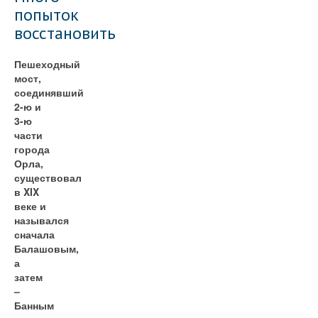
попыток
восстановить
Пешеходный
мост,
соединявший
2-ю и
3-ю
части
города
Орла,
существовал
в XIX
веке и
назывался
сначала
Балашовым,
а
затем
–
Банным