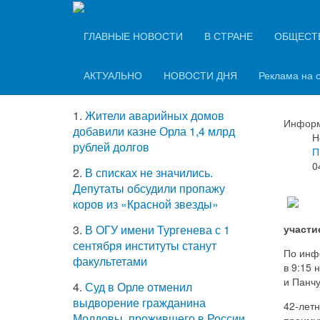
Вечерний Орёл
ТОП-5 самых
ГЛАВНЫЕ НОВОСТИ
В СТРАНЕ
ОБЩЕСТ
В ч
читаемых новостей
раз
АКТУАЛЬНО
НОВОСТИ ДНЯ
Реклама на 
1.
Жители аварийных домов
Информ
добавили казне Орла 1,4 млрд
Н
рублей долгов
П
0
2.
В списках не значились.
Депутаты обсудили пропажу
коров из «Красной звезды»
участи
3.
В ОГУ имени Тургенева с 1
сентября институты станут
По инф
факультетами
в 9:15 
и Панчу
4.
Суд в Орле отменил
выдворение гражданина
42-летн
Молдовы, прожившего в России
преиму