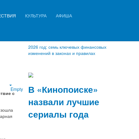
Искать...
ЕСТВИЯ
КУЛЬТУРА
АФИША
Найти
2026 год: семь ключевых финансовых
изменений в законах и правилах
В «Кинопоиске»
Empty
твие с
назвали лучшие
изошла
сериалы года
карная
вие