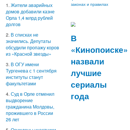
законах и правилах
1.
Жители аварийных
домов добавили казне
Орла 1,4 млрд рублей
долгов
2.
В списках не
В
значились. Депутаты
«Кинопоиске»
обсудили пропажу коров
из «Красной звезды»
назвали
3.
В ОГУ имени
лучшие
Тургенева с 1 сентября
институты станут
сериалы
факультетами
года
4.
Суд в Орле отменил
выдворение
гражданина Молдовы,
прожившего в России
26 лет
5.
Осуждены участники