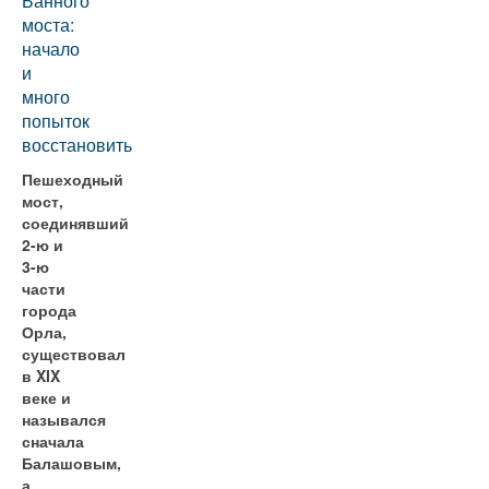
Банного
моста:
начало
и
много
попыток
восстановить
Пешеходный
мост,
соединявший
2-ю и
3-ю
части
города
Орла,
существовал
в XIX
веке и
назывался
сначала
Балашовым,
а