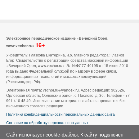
Электронное периодическое издание «Вечерний Орел,
16+
www.vechor.ru»
Учредитель: Глазкова Екатерина, и.о. главного редактора: Глазков
Егор Свидетельство о регистрации средства массовой информации
«Вечерний Орел, www.vechor.ru»
Эл №ФС77-40195 от 15 июня 2010
года выдано Федеральной службой по надзору в сфере связи,
информационных технологий и массовых коммуникаций
(Роскомнадзор РФ).
Электронная почта: vechor.ru@yandex.ru. Адрес редакции: 302526,
Орловская область, Орловский район, с. Паслово, д. 30. Телефон - +7
991 410 48 49. Использование материалов сайта запрещается без
письменного согласия редакции.
Политика конфиденциальности персональных данных сайта
Согласие на обработку персональных данных
В оформлении сайта используется фото группы ВК «Беспилотники |
Сайт использует cookie-файлы. К cайту подключен
Аэросъемка в Орле»