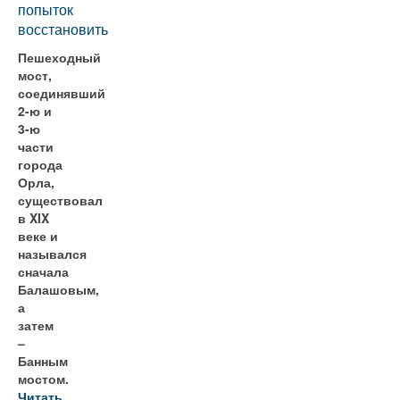
попыток
восстановить
Пешеходный
мост,
соединявший
2-ю и
3-ю
части
города
Орла,
существовал
в XIX
веке и
назывался
сначала
Балашовым,
а
затем
–
Банным
мостом.
Читать