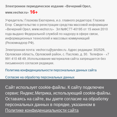
Электронное периодическое издание «Вечерний Орел,
16+
www.vechor.ru»
Учредитель: Глазкова Екатерина, и.о. главного редактора: Глазков
Егор Свидетельство о регистрации средства массовой информации
«Вечерний Орел, www.vechor.ru»
Эл №ФС77-40195 от 15 июня 2010
года выдано Федеральной службой по надзору в сфере связи,
информационных технологий и массовых коммуникаций
(Роскомнадзор РФ).
Электронная почта: vechor.ru@yandex.ru. Адрес редакции: 302526,
Орловская область, Орловский район, с. Паслово, д. 30. Телефон - +7
991 410 48 49. Использование материалов сайта запрещается без
письменного согласия редакции.
Политика конфиденциальности персональных данных сайта
Согласие на обработку персональных данных
В оформлении сайта используется фото группы ВК «Беспилотники |
Сайт использует cookie-файлы. К cайту подключен
Аэросъемка в Орле»
сервис Яндекс.Метрика, использующий cookie-файлы.
Оставаясь на сайте, вы даете согласие на обработку
персональных данных в порядке, указанном в
Политике конфиденциальности сайта