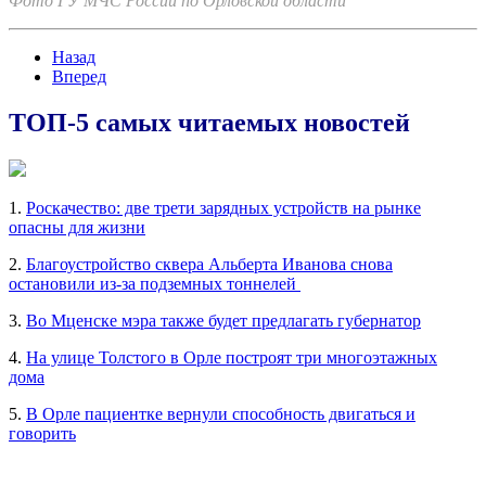
Фото ГУ МЧС России по Орловской области
Назад
Вперед
ТОП-5 самых читаемых новостей
1.
Роскачество: две трети зарядных устройств на рынке
опасны для жизни
2.
Благоустройство сквера Альберта Иванова снова
остановили из-за подземных тоннелей
3.
Во Мценске мэра также будет предлагать губернатор
4.
На улице Толстого в Орле построят три многоэтажных
дома
5.
В Орле пациентке вернули способность двигаться и
говорить