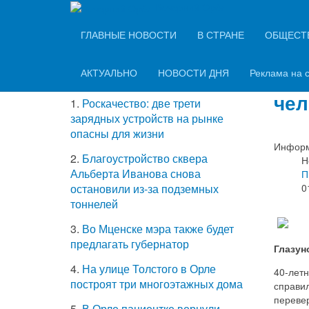
Вечерний Орёл
ТОП-5 самых
ГЛАВНЫЕ НОВОСТИ
В СТРАНЕ
ОБЩЕСТ
Обг
читаемых новостей
зак
АКТУАЛЬНО
НОВОСТИ ДНЯ
Реклама на 
чел
1.
Роскачество: две трети
зарядных устройств на рынке
опасны для жизни
Информ
2.
Благоустройство сквера
Н
Альберта Иванова снова
П
0
остановили из-за подземных
тоннелей
3.
Во Мценске мэра также будет
предлагать губернатор
Глазун
4.
На улице Толстого в Орле
40-лет
построят три многоэтажных дома
справил
переве
5.
В Орле пациентке вернули