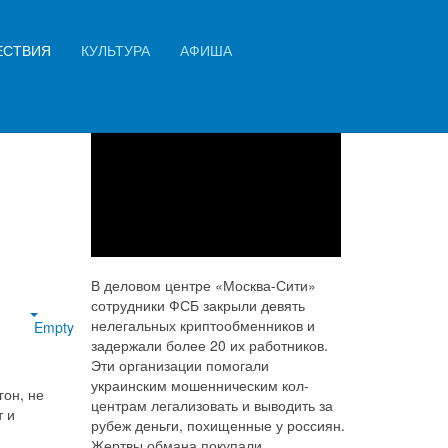
Искать...
ЕСТВИЯ
КУЛЬТУРА
АФИША
сти
Найти
рех
В деловом центре «Москва-Сити»
сотрудники ФСБ закрыли девять
нелегальных криптообменников и
Empty
задержали более 20 их работников.
Эти организации помогали
украинским мошенническим кол-
он, не
центрам легализовать и выводить за
т и
рубеж деньги, похищенные у россиян.
Жертвы обмана покупали