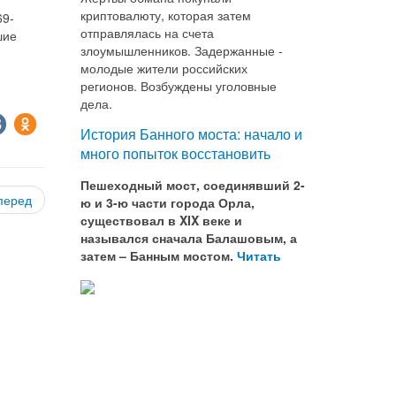
криптовалюту, которая затем
69-
отправлялась на счета
шие
злоумышленников. Задержанные -
молодые жители российских
регионов. Возбуждены уголовные
дела.
История Банного моста: начало и
много попыток восстановить
Пешеходный мост, соединявший 2-
перед
ю и 3-ю части города Орла,
существовал в XIX веке и
назывался сначала Балашовым, а
затем – Банным мостом.
Читать