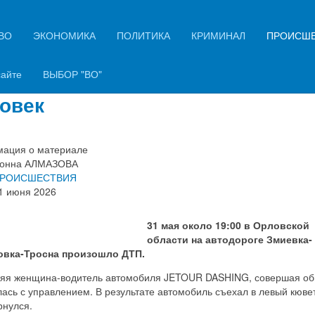
ВО
ЭКОНОМИКА
ПОЛИТИКА
КРИМИНАЛ
ПРОИСШ
он на трассе в Орловской обла
ончился госпитализацией четы
сайте
ВЫБОР "ВО"
овек
ация о материале
онна АЛМАЗОВА
РОИСШЕСТВИЯ
1 июня 2026
31 мая около 19:00 в Орловской
области на автодороге Змиевка-
овка-Тросна произошло ДТП.
няя женщина-водитель автомобиля JETOUR DASHING, совершая обг
ась с управлением. В результате автомобиль съехал в левый кюве
рнулся.