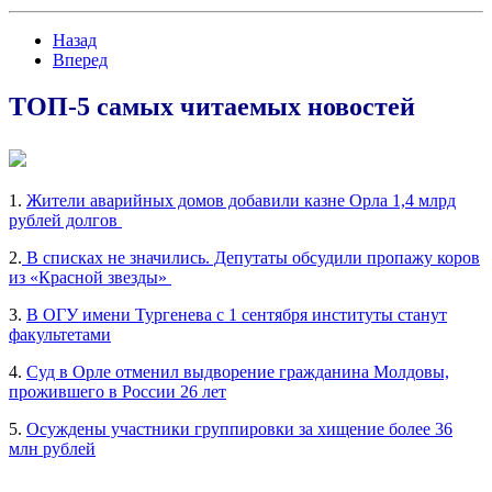
Назад
Вперед
ТОП-5 самых читаемых новостей
1.
Жители аварийных домов добавили казне Орла 1,4 млрд
рублей долгов
2.
В списках не значились. Депутаты обсудили пропажу коров
из «Красной звезды»
3.
В ОГУ имени Тургенева с 1 сентября институты станут
факультетами
4.
Суд в Орле отменил выдворение гражданина Молдовы,
прожившего в России 26 лет
5.
Осуждены участники группировки за хищение более 36
млн рублей