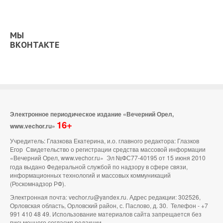
МЫ
ВКОНТАКТЕ
Электронное периодическое издание «Вечерний Орел,
16+
www.vechor.ru»
Учредитель: Глазкова Екатерина, и.о. главного редактора: Глазков
Егор Свидетельство о регистрации средства массовой информации
«Вечерний Орел, www.vechor.ru»
Эл №ФС77-40195 от 15 июня 2010
года выдано Федеральной службой по надзору в сфере связи,
информационных технологий и массовых коммуникаций
(Роскомнадзор РФ).
Электронная почта: vechor.ru@yandex.ru. Адрес редакции: 302526,
Орловская область, Орловский район, с. Паслово, д. 30. Телефон - +7
991 410 48 49. Использование материалов сайта запрещается без
письменного согласия редакции.