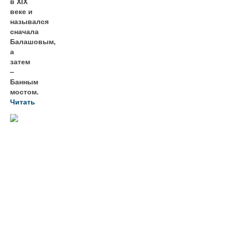
в XIX
веке и
назывался
сначала
Балашовым,
а
затем
–
Банным
мостом.
Читать