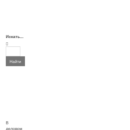
Искать...
Найти
В
деловом