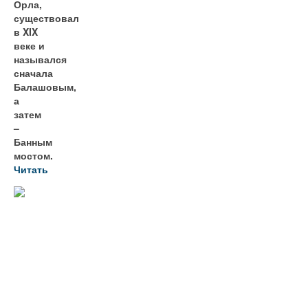
Орла,
существовал
в XIX
веке и
назывался
сначала
Балашовым,
а
затем
–
Банным
мостом.
Читать