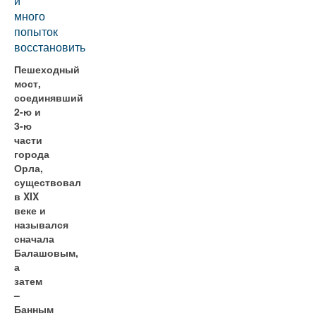
и
много
попыток
восстановить
Пешеходный
мост,
соединявший
2-ю и
3-ю
части
города
Орла,
существовал
в XIX
веке и
назывался
сначала
Балашовым,
а
затем
–
Банным