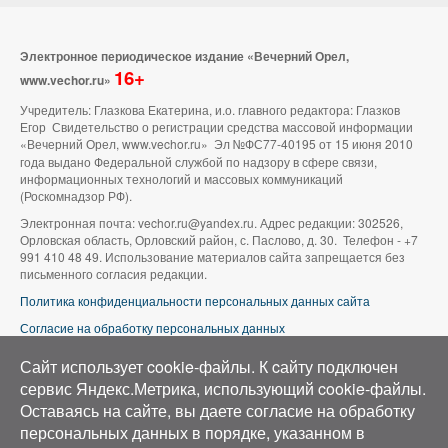
Электронное периодическое издание «Вечерний Орел,
16+
www.vechor.ru»
Учредитель: Глазкова Екатерина, и.о. главного редактора: Глазков
Егор Свидетельство о регистрации средства массовой информации
«Вечерний Орел, www.vechor.ru»
Эл №ФС77-40195 от 15 июня 2010
года выдано Федеральной службой по надзору в сфере связи,
информационных технологий и массовых коммуникаций
(Роскомнадзор РФ).
Электронная почта: vechor.ru@yandex.ru. Адрес редакции: 302526,
Орловская область, Орловский район, с. Паслово, д. 30. Телефон - +7
991 410 48 49. Использование материалов сайта запрещается без
письменного согласия редакции.
Политика конфиденциальности персональных данных сайта
Согласие на обработку персональных данных
В оформлении сайта используется фото группы ВК «Беспилотники |
Сайт использует cookie-файлы. К cайту подключен
Аэросъемка в Орле»
сервис Яндекс.Метрика, использующий cookie-файлы.
Оставаясь на сайте, вы даете согласие на обработку
персональных данных в порядке, указанном в