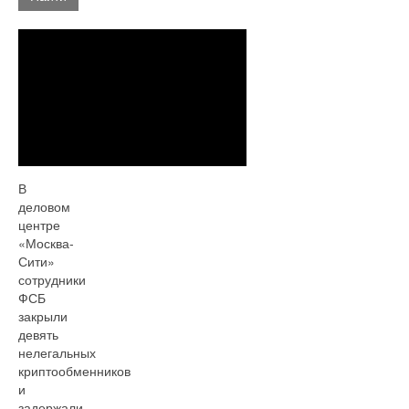
В
деловом
центре
«Москва-
Сити»
сотрудники
ФСБ
закрыли
девять
нелегальных
криптообменников
и
задержали