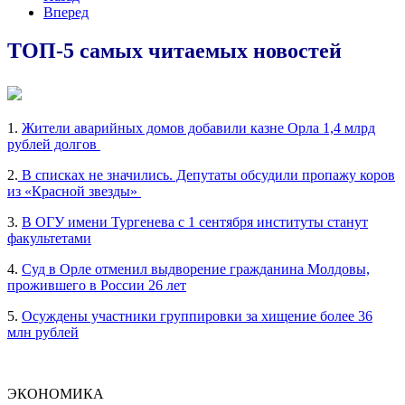
Вперед
ТОП-5 самых читаемых новостей
1.
Жители аварийных домов добавили казне Орла 1,4 млрд
рублей долгов
2.
В списках не значились. Депутаты обсудили пропажу коров
из «Красной звезды»
3.
В ОГУ имени Тургенева с 1 сентября институты станут
факультетами
4.
Суд в Орле отменил выдворение гражданина Молдовы,
прожившего в России 26 лет
5.
Осуждены участники группировки за хищение более 36
млн рублей
ЭКОНОМИКА