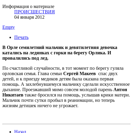
Информация о материале
ПРОИСШЕСТВИЯ
04 января 2012
Empty
Печать
В Орле семилетний мальчик и девятилетняя девочка
катались на ледянках c горки на берегу Орлика. И
провалились под лед.
По счастливой случайности, в тот момент по берегу гуляла
орловская семья. Глава семьи
Сергей Макеев
спас двух
детей, и к приезду медиков детям была оказана первая
помощь. А захлебнувшемуся мальчику сделали искусственное
дыхание. Проезжавший мимо совсем молодой парень
Антон
Никитаев
также бросился на помощь, услышав крики матери.
Мальчик почти сутки пробыл в реанимации, но теперь
жизням детишек ничего не угрожает.
Назад