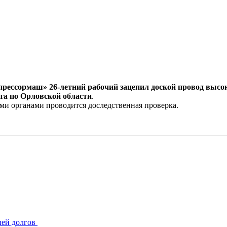
рессормаш» 26-летний рабочий зацепил доской провод высок
ета по Орловской области
.
ыми органами проводится доследственная проверка.
лей долгов