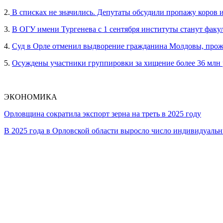
2.
В списках не значились. Депутаты обсудили пропажу коров 
3.
В ОГУ имени Тургенева с 1 сентября институты станут факу
4.
Суд в Орле отменил выдворение гражданина Молдовы, прож
5.
Осуждены участники группировки за хищение более 36 млн
ЭКОНОМИКА
Орловщина сократила экспорт зерна на треть в 2025 году
В 2025 года в Орловской области выросло число индивидуал