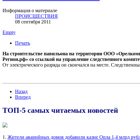
Информация о материале
ПРОИСШЕСТВИЯ
08 сентября 2011
Empty
Печать
На строительстве павильона на территории ООО «Орелкомп
Регион.рф» со ссылкой на управление следственного комит
От электрического разряда он скончался на месте. Следственн
Назад
Вперед
ТОП-5 самых читаемых новостей
1.
Жители аварийных домов добавили казне Орла 1,4 млрд руб