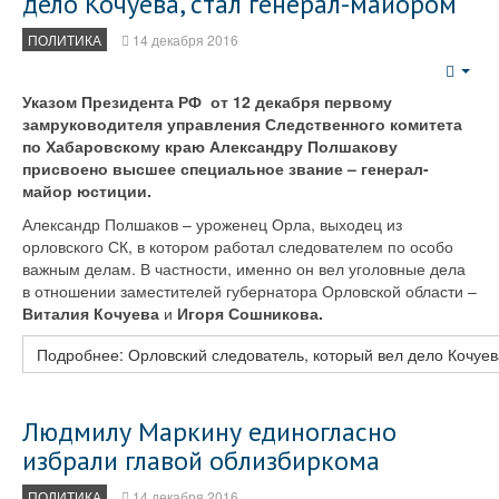
дело Кочуева, стал генерал-майором
ПОЛИТИКА
14 декабря 2016
Emp
Указом Президента РФ от 12 декабря первому
замруководителя управления Следственного комитета
по Хабаровскому краю Александру Полшакову
присвоено высшее специальное звание – генерал-
майор юстиции.
Александр Полшаков – уроженец Орла, выходец из
орловского СК, в котором работал следователем по особо
важным делам. В частности, именно он вел уголовные дела
в отношении заместителей губернатора Орловской области –
Виталия Кочуева
и
Игоря Сошникова.
Подробнее: Орловский следователь, который вел дело Кочуев
Людмилу Маркину единогласно
избрали главой облизбиркома
ПОЛИТИКА
14 декабря 2016