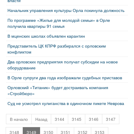
власти
Начальник управления культуры Орла покинула должность
По программе «Жилье для молодой семьи» в Орле
получила квартиры 91 семья
В мценских школах объявлен карантин
Представитель ЦК КПРФ разбирался с орловским
конфликтом
Два орловских предприятия получат субсидии на новое
оборудование
В Орле супруги два года изображали судебных приставов
Орловский «Титаник» будет достраивать компания
«Стройбюро»
Суд не усмотрел хулиганства в одиночном пикете Неврова
В начало
Назад
3144
3145
3146
3147
3148
3149
3150
3151
3152
3153