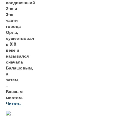
соединявший
2-ю и
3-ю
части
города
Орла,
существовал
в XIX
веке и
назывался
сначала
Балашовым,
а
затем
–
Банным
мостом.
Читать