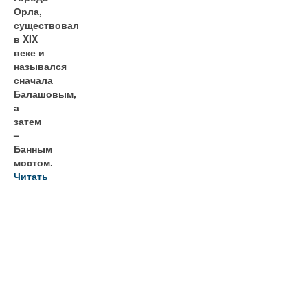
Орла,
существовал
в XIX
веке и
назывался
сначала
Балашовым,
а
затем
–
Банным
мостом.
Читать