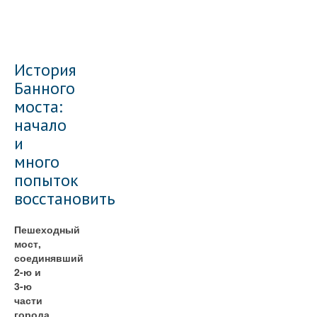
История
Банного
моста:
начало
и
много
попыток
восстановить
Пешеходный
мост,
соединявший
2-ю и
3-ю
части
города