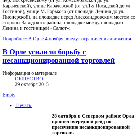
пер. Воскресенскому (от ул. Комсомольской до ул.
Карачевской), улице Карачевской (от ул.1-я Посадской до ул.
Гостиной), улице М. Горького (от площади Ленина до ул.
Пионерской), на площадке перед Александровским мостом со
стороны Заводского района, площадке между площадью
Ленина и гостиницей «Салют»;
Подробнее: В Орле 4 ноября введут ограничения движения
В Орле усилили борьбу с
несанкционированной торговлей
Информация о материале
ОБЩЕСТВО
29 октября 2015
Empty
Печать
28 октября в Северном районе Орла
прошел очередной рейд по
пресечению несанкционированной
торговли.