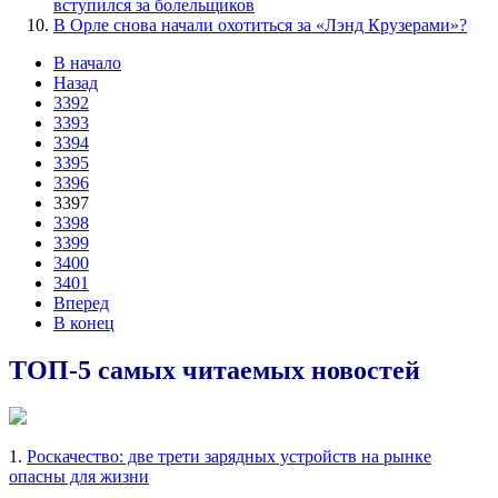
вступился за болельщиков
В Орле снова начали охотиться за «Лэнд Крузерами»?
В начало
Назад
3392
3393
3394
3395
3396
3397
3398
3399
3400
3401
Вперед
В конец
ТОП-5 самых читаемых новостей
1.
Роскачество: две трети зарядных устройств на рынке
опасны для жизни