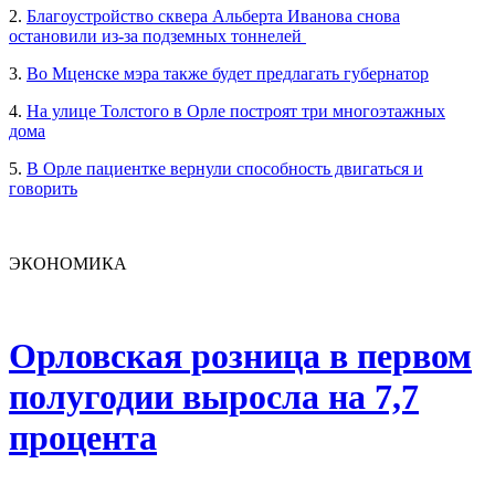
2.
Благоустройство сквера Альберта Иванова снова
остановили из-за подземных тоннелей
3.
Во Мценске мэра также будет предлагать губернатор
4.
На улице Толстого в Орле построят три многоэтажных
дома
5.
В Орле пациентке вернули способность двигаться и
говорить
ЭКОНОМИКА
Орловская розница в первом
полугодии выросла на 7,7
процента