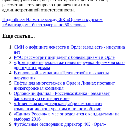
рассматривается вопрос о привлечении их к
административной ответственности.
Подробнее: На матче между ФК «Орел» и курским
«Авангардом» было задержано 50 человек
Еще статьи...
СМИ о дефиците лекарств в Орле: завод есть - инсулина
нет
РФС рассмотрит инцидент с болельщиками в Орле
«Домстрой» перекрыл жителям переулка Черемховского
дорогу к их домам
В орловской компании «Центрстрой» выявлены
нарушения
Лифты для многоэтажек в Орле и Ливнах поставит
нижегородская компания
Орловский филиал «Россельхозбанка» развивает
банкоматную сеть в регионе
«Ливенская кондитерская фабрика» заплатит
компенсацию конкурентам в полном объеме
«Единая Россия» в мае определится с кандидатами на
выборах 2016
Футбольные беспорядки: директор ФК «Орел»