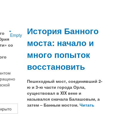
История Банного
го
Empty
Юрия
моста: начало и
ти» со
много попыток
ого
восстановить
антом
кращено
Пешеходный мост, соединявший 2-
вской
ю и 3-ю части города Орла,
существовал в XIX веке и
назывался сначала Балашовым, а
затем – Банным мостом.
Читать
закрыто