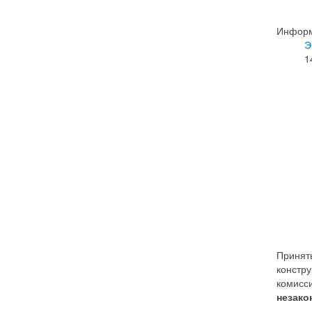
Информ
Э
1
Принят
констру
комисс
незако