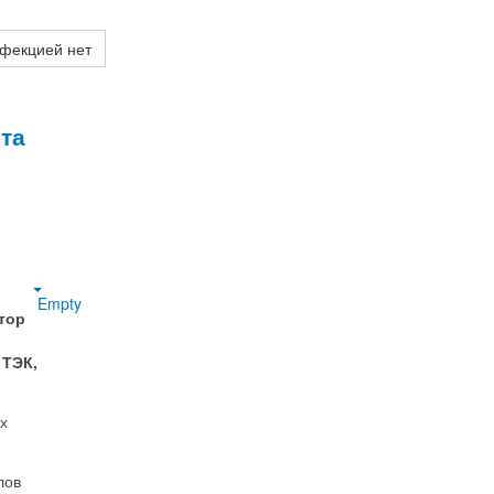
нфекцией нет
та
Empty
тор
 ТЭК,
х
лов