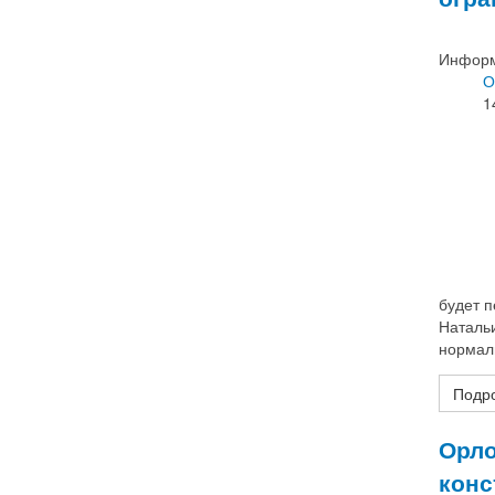
Информ
О
1
будет 
Натальи
нормал
Подро
Орло
конс