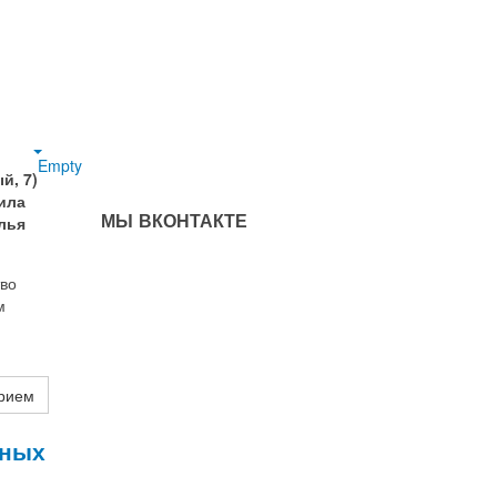
Empty
й, 7)
ила
МЫ ВКОНТАКТЕ
лья
тво
м
прием
мных