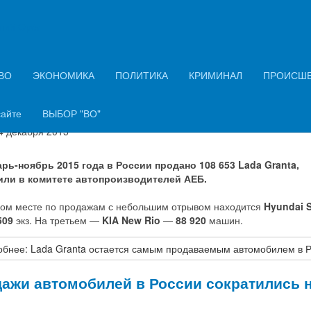
ний Орёл
 Granta остается самым продаваемым
мобилем в России
ВО
ЭКОНОМИКА
ПОЛИТИКА
КРИМИНАЛ
ПРОИСШ
ация о материале
сайте
ВЫБОР "ВО"
КОНОМИКА
4 декабря 2015
арь-ноябрь 2015 года в России продано 108 653 Lada Granta,
ли в комитете автопроизводителей АЕБ.
ром месте по продажам с небольшим отрывом находится
Hyundai S
509
экз. На третьем —
KIA New Rio
—
88 920
машин.
бнее: Lada Granta остается самым продаваемым автомобилем в 
ажи автомобилей в России сократились 