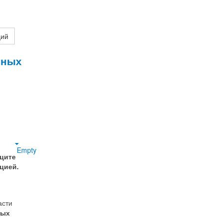
ций
нных
Empty
ците
цией.
асти
ных