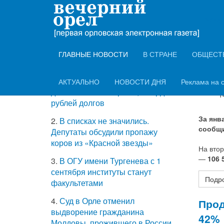
ТОП-5 самых
Вечер
Lada
читаемых новостей
авто
ГЛАВНЫЕ НОВОСТИ
В СТРАНЕ
ОБЩЕСТ
Информ
1.
Жители аварийных домов
АКТУАЛЬНО
НОВОСТИ ДНЯ
Реклама на 
Э
добавили казне Орла 1,4 млрд
1
рублей долгов
За янв
2.
В списках не значились.
сообщи
Депутаты обсудили пропажу
коров из «Красной звезды»
На вто
—
106 
3.
В ОГУ имени Тургенева с 1
сентября институты станут
Подро
факультетами
4.
Суд в Орле отменил
Прод
выдворение гражданина
42%
Молдовы, прожившего в России