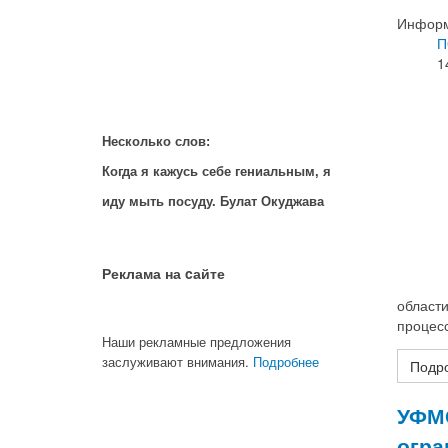
Информ
П
1
Несколько слов:
Когда я кажусь себе гениальным, я
иду мыть посуду. Булат Окуджава
Реклама на cайте
област
процес
Наши рекламные предложения
заслуживают внимания.
Подробнее
Подро
УФМС
огра