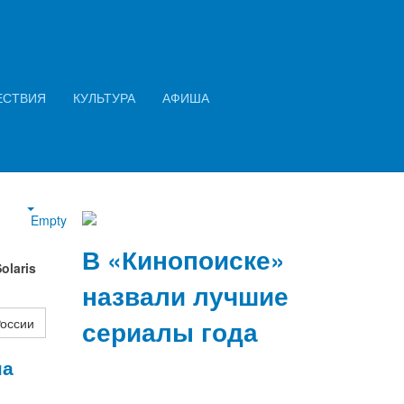
Искать...
Найти
ЕСТВИЯ
КУЛЬТУРА
АФИША
2026 год: семь ключевых финансовых
изменений в законах и правилах
Empty
В «Кинопоиске»
olaris
назвали лучшие
сериалы года
России
на