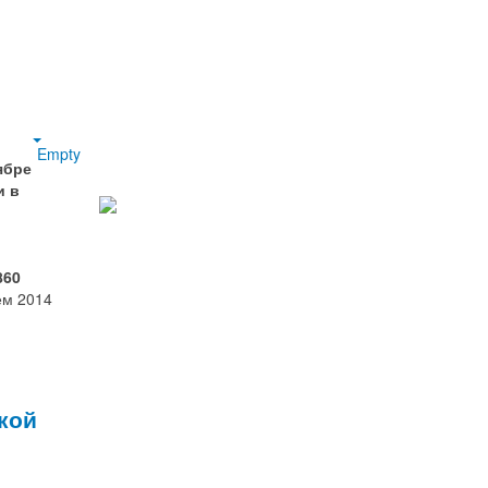
Empty
ябре
и в
860
ем 2014
кой