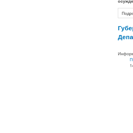
осужд
Подро
Губе
Депа
Информ
П
1