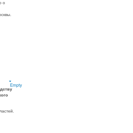
ю о
осквы.
Empty
одству
кого
ластей.