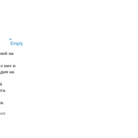
Empty
ний на
ю
з них в
одня на
й
нта
ов.
ных