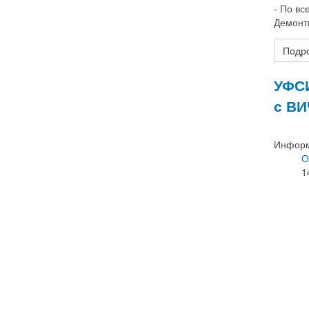
- По в
Демонт
Подро
УФСИ
с ВИ
Информ
О
1