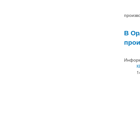
произво
В Ор
прои
Информ
К
1