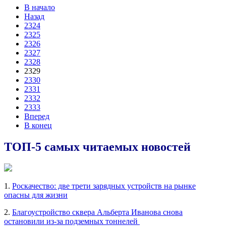
В начало
Назад
2324
2325
2326
2327
2328
2329
2330
2331
2332
2333
Вперед
В конец
ТОП-5 самых читаемых новостей
1.
Роскачество: две трети зарядных устройств на рынке
опасны для жизни
2.
Благоустройство сквера Альберта Иванова снова
остановили из-за подземных тоннелей