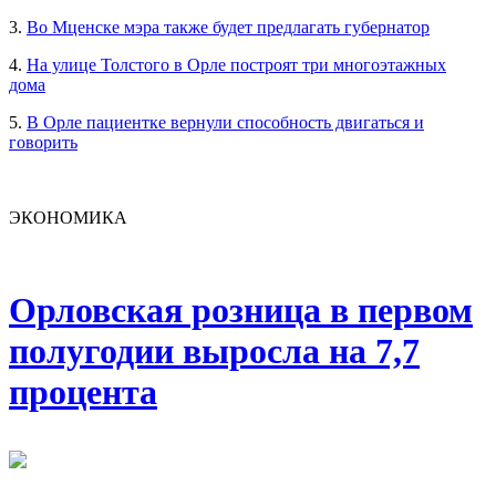
3.
Во Мценске мэра также будет предлагать губернатор
4.
На улице Толстого в Орле построят три многоэтажных
дома
5.
В Орле пациентке вернули способность двигаться и
говорить
ЭКОНОМИКА
Орловская розница в первом
полугодии выросла на 7,7
процента