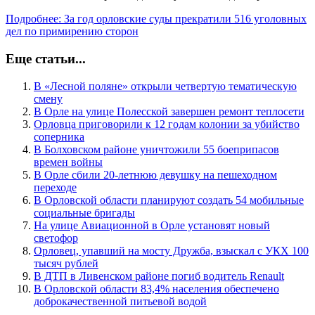
Подробнее: За год орловские суды прекратили 516 уголовных
дел по примирению сторон
Еще статьи...
В «Лесной поляне» открыли четвертую тематическую
смену
В Орле на улице Полесской завершен ремонт теплосети
Орловца приговорили к 12 годам колонии за убийство
соперника
В Болховском районе уничтожили 55 боеприпасов
времен войны
В Орле сбили 20-летнюю девушку на пешеходном
переходе
В Орловской области планируют создать 54 мобильные
социальные бригады
На улице Авиационной в Орле установят новый
светофор
Орловец, упавший на мосту Дружба, взыскал с УКХ 100
тысяч рублей
В ДТП в Ливенском районе погиб водитель Renault
В Орловской области 83,4% населения обеспечено
доброкачественной питьевой водой