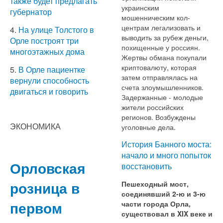
также будет предлагать
украинским
губернатор
мошенническим кол-
центрам легализовать и
4.
На улице Толстого в
выводить за рубеж деньги,
Орле построят три
похищенные у россиян.
многоэтажных дома
Жертвы обмана покупали
криптовалюту, которая
5.
В Орле пациентке
затем отправлялась на
вернули способность
счета злоумышленников.
двигаться и говорить
Задержанные - молодые
жители российских
регионов. Возбуждены
ЭКОНОМИКА
уголовные дела.
История Банного моста:
начало и много попыток
Орловская
восстановить
розница в
Пешеходный мост,
соединявший 2-ю и 3-ю
первом
части города Орла,
существовал в XIX веке и