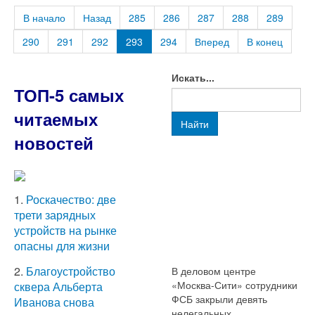
В начало
Назад
285
286
287
288
289
290
291
292
293
294
Вперед
В конец
Искать...
ТОП-5 самых
читаемых
Найти
новостей
1.
Роскачество: две
трети зарядных
устройств на рынке
опасны для жизни
2.
Благоустройство
В деловом центре
«Москва-Сити» сотрудники
сквера Альберта
ФСБ закрыли девять
Иванова снова
нелегальных