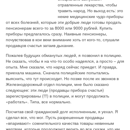
отравленные лекарства, чтобы
травить народ. Но выход есть: это
некие медицинские чудо-приборы
от всех болезней, которые эти добрые люди готовы продать
пенсионерам всего-то за 8000 или 9000 рублей. Купить
приборы предлагалось сразу. Наивные пенсионеры,
почувствовав в кои веки внимание хоть от кого-то, слушали
продавцов счастья затаив дыхание.
Пожалев будущих обманутых людей, я позвонил в полицию.
Не сказать, чтобы я на что-то особо надеялся, а просто – для
опыта. Мне сказали, что наряд сейчас приедет. И правда,
приехала машина. Сначала полицейские попытались
выяснить, что тут происходит. Но позже после их звонков в
Железнодорожный отдел полиции, мне было сказано
следующее: эти люди (продавцы прибора счастья)
зарегистрированы (!!!) в полиции, и могут продолжать
«работать». Типа, все нормально.
Посчитав свой гражданский долг исполненным, я уехал. Я
сделал все, что мог. Пусть разрешенные продавцы
«впаривают» сомнительного качества товары невинным
жертвам, которые продолжают верить во все сказки, что им