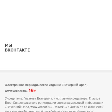
МЫ
ВКОНТАКТЕ
Электронное периодическое издание «Вечерний Орел,
16+
www.vechor.ru»
Учредитель: Глазкова Екатерина, и.о. главного редактора: Глазков
Егор Свидетельство о регистрации средства массовой информации
«Вечерний Орел, www.vechor.ru»
Эл №ФС77-40195 от 15 июня 2010
года выдано Федеральной службой по надзору в сфере связи,