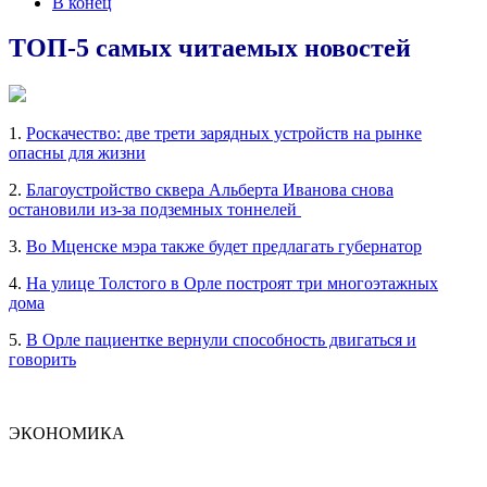
В конец
ТОП-5 самых читаемых новостей
1.
Роскачество: две трети зарядных устройств на рынке
опасны для жизни
2.
Благоустройство сквера Альберта Иванова снова
остановили из-за подземных тоннелей
3.
Во Мценске мэра также будет предлагать губернатор
4.
На улице Толстого в Орле построят три многоэтажных
дома
5.
В Орле пациентке вернули способность двигаться и
говорить
ЭКОНОМИКА