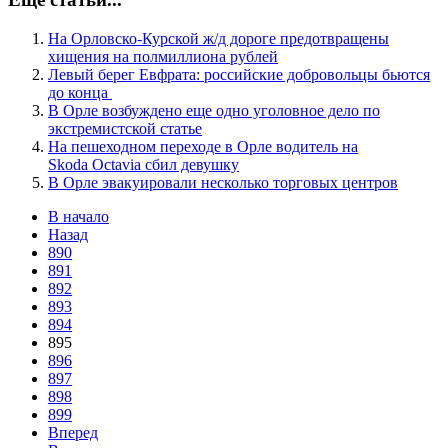
На Орловско-Курской ж/д дороге предотвращены
хищения на полмиллиона рублей
Левый берег Евфрата: российские добровольцы бьются
до конца
В Орле возбуждено еще одно уголовное дело по
экстремистской статье
На пешеходном переходе в Орле водитель на
Skoda Octavia сбил девушку
В Орле эвакуировали несколько торговых центров
В начало
Назад
890
891
892
893
894
895
896
897
898
899
Вперед