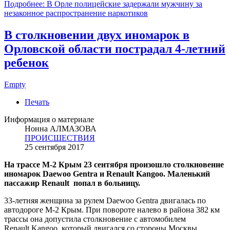
Подробнее: В Орле полицейские задержали мужчину за
незаконное распространение наркотиков
В столкновении двух иномарок в
Орловской области пострадал 4-летний
ребенок
Empty
Печать
Информация о материале
Нонна АЛМАЗОВА
ПРОИСШЕСТВИЯ
25 сентября 2017
На трассе М-2 Крым 23 сентября произошло столкновение
иномарок Daewoo Gentra и Renault Kangoo. Маленький
пассажир Renault попал в больницу.
33-летняя женщина за рулем Daewoo Gentra двигалась по
автодороге М-2 Крым. При повороте налево в района 382 км
трассы она допустила столкновение с автомобилем
Renault Kangoo, который двигался со стороны Москвы.