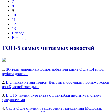
7
8
9
10
11
12
13
Вперед
В конец
ТОП-5 самых читаемых новостей
1.
Жители аварийных домов добавили казне Орла 1,4 млрд
рублей долгов
2.
В списках не значились. Депутаты обсудили пропажу коров
из «Красной звезды»
3.
В ОГУ имени Тургенева с 1 сентября институты станут
факультетами
4.
Суд в Орле отменил выдворение гражданина Молдовы,