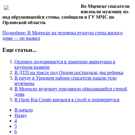
Во Мценске спасатели
извлекли мужчину из-
под обрушившейся стены, сообщили в ГУ МЧС по
Орловской области.
Подробнее: В Мценске на человека рухнула стена жилого
дома — он выжил
Еще статьи...
Орловец подозревается в хранении марихуаны в
крупном размере
В ДТП на трассе под Орлом пострадали два ребенка
В пруду в Урицком районе спасатели нашли тело
мужчины
В Мценске мужчину придавило обвалившейся стеной
дома
В Орле Kia Cerato врезался в столб и перевернулся
В начало
Назад
4
5
6