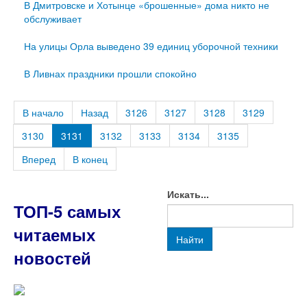
В Дмитровске и Хотынце «брошенные» дома никто не
обслуживает
На улицы Орла выведено 39 единиц уборочной техники
В Ливнах праздники прошли спокойно
В начало
Назад
3126
3127
3128
3129
3130
3131
3132
3133
3134
3135
Вперед
В конец
Искать...
ТОП-5 самых
читаемых
Найти
новостей