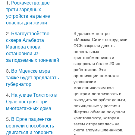
1.
Роскачество: две
трети зарядных
устройств на рынке
опасны для жизни
2.
Благоустройство
В деловом центре
«Москва-Сити» сотрудники
сквера Альберта
ФСБ закрыли девять
Иванова снова
нелегальных
остановили из-
криптообменников и
за подземных тоннелей
задержали более 20 их
работников. Эти
3.
Во Мценске мэра
организации помогали
также будет предлагать
украинским
губернатор
мошенническим кол-
центрам легализовать и
4.
На улице Толстого в
выводить за рубеж деньги,
Орле построят три
похищенные у россиян.
многоэтажных дома
Жертвы обмана покупали
криптовалюту, которая
5.
В Орле пациентке
затем отправлялась на
вернули способность
счета злоумышленников.
двигаться и говорить