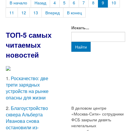
В начало
Назад
4
5
6
7
8
9
10
11
12
13
Вперед
В конец
Искать...
ТОП-5 самых
читаемых
Найти
новостей
1.
Роскачество: две
трети зарядных
устройств на рынке
опасны для жизни
2.
Благоустройство
В деловом центре
«Москва-Сити» сотрудники
сквера Альберта
ФСБ закрыли девять
Иванова снова
нелегальных
остановили из-