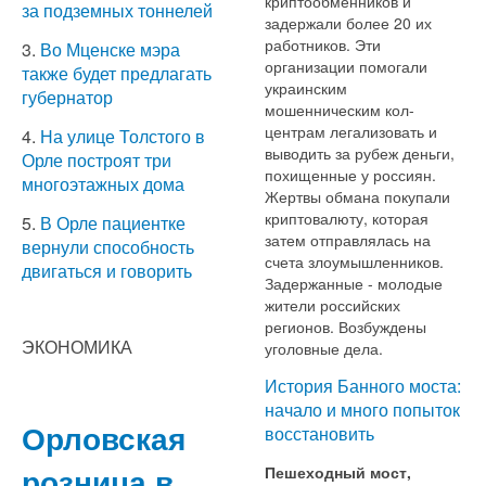
криптообменников и
за подземных тоннелей
задержали более 20 их
работников. Эти
3.
Во Мценске мэра
организации помогали
также будет предлагать
украинским
губернатор
мошенническим кол-
центрам легализовать и
4.
На улице Толстого в
выводить за рубеж деньги,
Орле построят три
похищенные у россиян.
многоэтажных дома
Жертвы обмана покупали
криптовалюту, которая
5.
В Орле пациентке
затем отправлялась на
вернули способность
счета злоумышленников.
двигаться и говорить
Задержанные - молодые
жители российских
регионов. Возбуждены
ЭКОНОМИКА
уголовные дела.
История Банного моста:
начало и много попыток
Орловская
восстановить
розница в
Пешеходный мост,