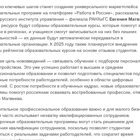
из ключевых шагов станет создание универсального маркетплейса
вательных программ на платформе «Работа в России», рассказала 
русского института управления – филиала РАНХиГС
Евгения Матв
 ресурсе будут собраны образовательные курсы, которые помогут 
и в регионах, и учащиеся смогут записываться на них без лишних
ьностей — их данные будут автоматически передаваться в
ательные организации. К 2025 году также планируется внедрение
 рейтингов образовательных курсов на основе отзывов студентов.
ая цель нововведений — связывать обучение с подбором персонал
стройством. Это уже успешно работает в высшем и среднем
сиональном образовании и позволит подготовить специалистов по
тные потребности работодателей, особенно в области цифровых
гий. С ростом потребности в обученных кадрах, новые образовате
ммы помогут россиянам осваивать востребованные профессии, от
я Матвеева.
ительное профессиональное образование важно и для малого бизн
й часто испытывает нехватку квалифицированных сотрудников.
срочные образовательные программы могут стать решением для
ния квалификации сотрудников, поскольку позволят студентам
ться с реальными задачами работодателей, что сократит время
ции на рабочем месте.