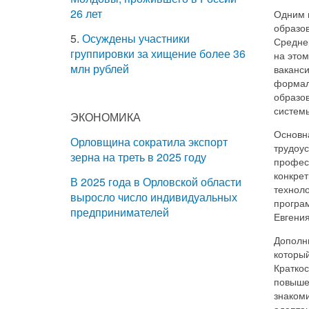
26 лет
Одним 
образо
5.
Осуждены участники
Средне
группировки за хищение более 36
на этом
млн рублей
ваканси
формал
образов
системы
ЭКОНОМИКА
Основн
Орловщина сократила экспорт
трудоу
зерна на треть в 2025 году
профес
конкре
В 2025 года в Орловской области
техноло
выросло число индивидуальных
програ
предпринимателей
Евгени
Дополн
которы
Кратко
повыше
знакоми
адапта