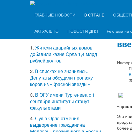
Вечерний Орёл
ТОП-5 самых
ГЛАВНЫЕ НОВОСТИ
В СТРАНЕ
ОБЩЕСТ
В с
читаемых новостей
про
АКТУАЛЬНО
НОВОСТИ ДНЯ
Реклама на 
вве
1.
Жители аварийных домов
добавили казне Орла 1,4 млрд
рублей долгов
Информ
П
2.
В списках не значились.
В
Депутаты обсудили пропажу
2
коров из «Красной звезды»
3.
В ОГУ имени Тургенева с 1
сентября институты станут
«привя
факультетами
Эта ин
4.
Суд в Орле отменил
предста
выдворение гражданина
более д
Молдовы, прожившего в России