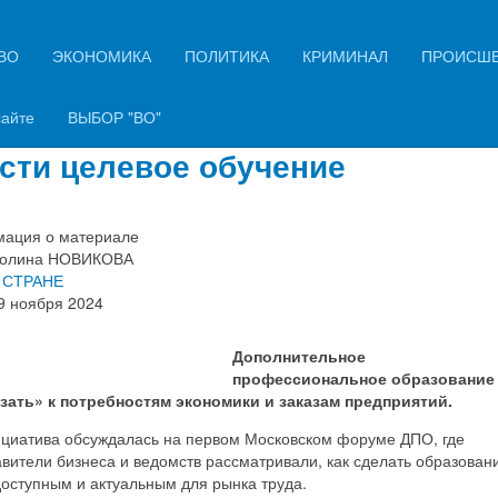
ВО
ЭКОНОМИКА
ПОЛИТИКА
КРИМИНАЛ
ПРОИСШ
истеме дополнительного
фобразования в РФ планируют
сайте
ВЫБОР "ВО"
сти целевое обучение
ация о материале
олина НОВИКОВА
 СТРАНЕ
9 ноября 2024
Дополнительное
профессиональное образование 
зать» к потребностям экономики и заказам предприятий.
ициатива обсуждалась на первом Московском форуме ДПО, где
вители бизнеса и ведомств рассматривали, как сделать образован
оступным и актуальным для рынка труда.