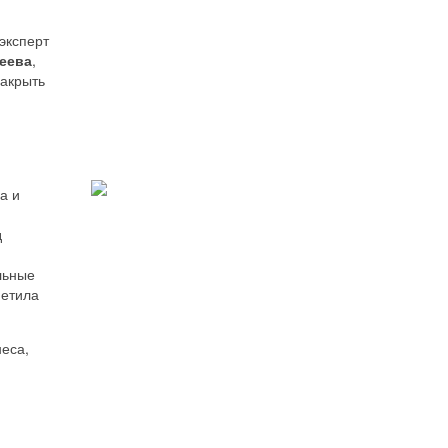
эксперт
еева
,
закрыть
а и
д
льные
метила
еса,