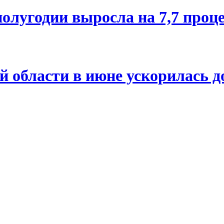
олугодии выросла на 7,7 проц
й области в июне ускорилась д