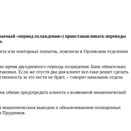
зываемый «период охлаждения») приостанавливать переводы
и.
иента или повторных попыток, пояснили в Орловском отделении
 во время двухдневного периода охлаждения. Банк обязательно
новки. Если же спустя два дня клиент все-таки решит сделать
твенность за это нести не будет, – говорит начальник отдела
анк обязан предупредить клиента о возможной мошеннической
мся мошенническим выводом и обналичиванием похищенных
л Прудников.