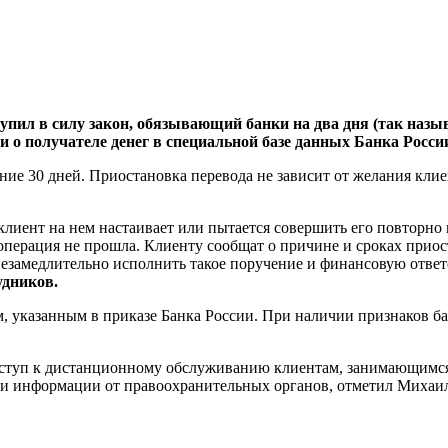
ступил в силу закон, обязывающий банки на два дня (так на
 о получателе денег в специальной базе данных Банка Росси
ение 30 дней. Приостановка перевода не зависит от желания кл
 клиент на нем настаивает или пытается совершить его повторно
ерация не прошла. Клиенту сообщат о причине и сроках приоста
 незамедлительно исполнить такое поручение и финансовую ответс
дников.
, указанным в приказе Банка России. При наличии признаков б
 доступ к дистанционному обслуживанию клиентам, занимающи
ии информации от правоохранительных органов, отметил Михаи