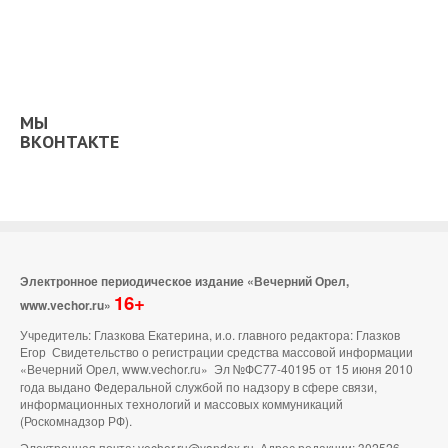
МЫ
ВКОНТАКТЕ
Электронное периодическое издание «Вечерний Орел,
16+
www.vechor.ru»
Учредитель: Глазкова Екатерина, и.о. главного редактора: Глазков
Егор Свидетельство о регистрации средства массовой информации
«Вечерний Орел, www.vechor.ru»
Эл №ФС77-40195 от 15 июня 2010
года выдано Федеральной службой по надзору в сфере связи,
информационных технологий и массовых коммуникаций
(Роскомнадзор РФ).
Электронная почта: vechor.ru@yandex.ru. Адрес редакции: 302526,