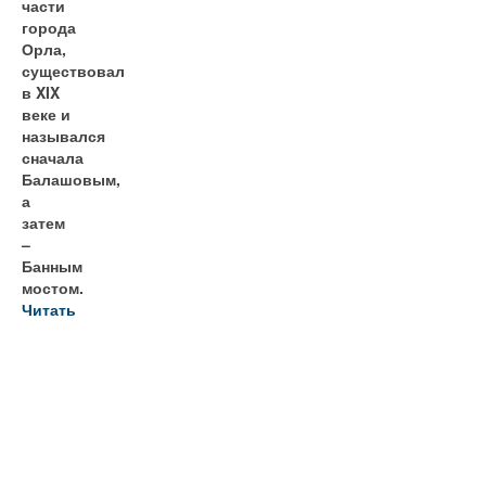
части
города
Орла,
существовал
в XIX
веке и
назывался
сначала
Балашовым,
а
затем
–
Банным
мостом.
Читать