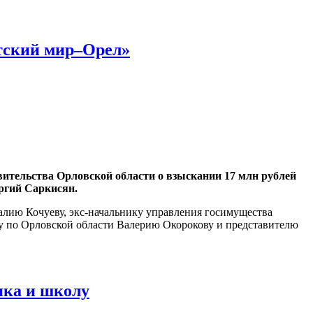
етский мир–Орел»
авительства Орловской области о взыскании 17 млн рублей
ргий Саркисян.
алию Кочуеву, экс-начальнику управления госимущества
ру по Орловской области Валерию Окорокову и представителю
ика и школу