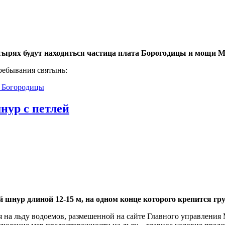
астырях будут находиться частица плата Борогодицы и мощи
ребывания святынь:
й Богородицы
ур с петлей
нур длиной 12-15 м, на одном конце которого крепится груз в
я на льду водоемов, размешенной на сайте Главного управления