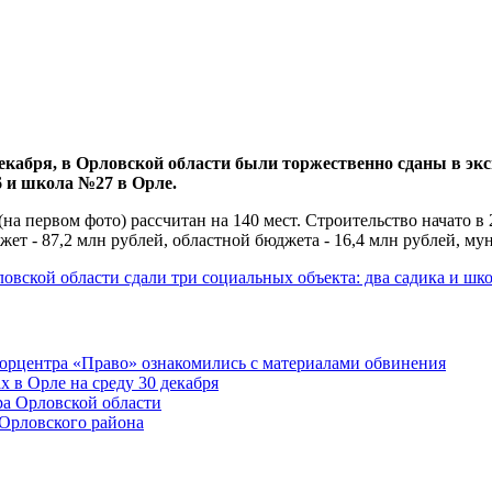
декабря, в Орловской области были торжественно сданы в экс
 и школа №27 в Орле.
(на первом фото) рассчитан на 140 мест. Строительство начато в
ет - 87,2 млн рублей, областной бюджета - 16,4 млн рублей, му
овской области сдали три социальных объекта: два садика и шк
юрцентра «Право» ознакомились с материалами обвинения
 в Орле на среду 30 декабря
ра Орловской области
 Орловского района