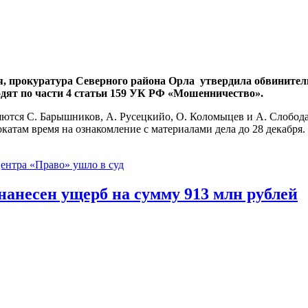
бря, прокуратура Северного района Орла утвердила обвините
одят по части 4 статьи 159 УК РФ «Мошенничество».
ются С. Барышников, А. Русецкийо, О. Коломыцев и А. Слобода, 
атам время на ознакомление с материалами дела до 28 декабря.
ентра «Право» ушло в суд
нанесен ущерб на сумму 913 млн рублей