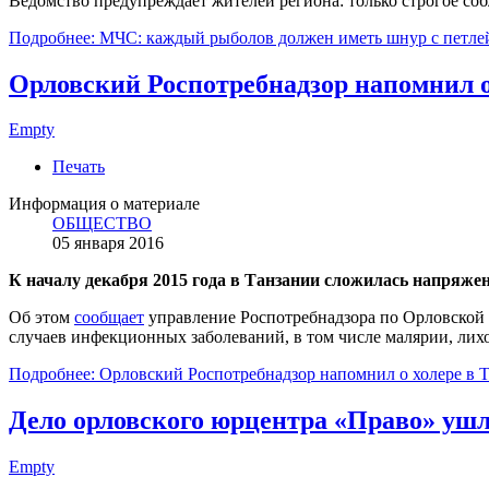
Ведомство предупреждает жителей региона: только строгое со
Подробнее: МЧС: каждый рыболов должен иметь шнур с петле
Орловский Роспотребнадзор напомнил о
Empty
Печать
Информация о материале
ОБЩЕСТВО
05 января 2016
К началу декабря 2015 года в Танзании сложилась напряжен
Об этом
сообщает
управление Роспотребнадзора по Орловской о
случаев инфекционных заболеваний, в том числе малярии, лих
Подробнее: Орловский Роспотребнадзор напомнил о холере в 
Дело орловского юрцентра «Право» ушл
Empty