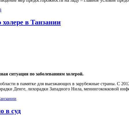
блюдение мер предосторожности на льду – главное условие пред
й
 холере в Танзании
ная ситуация по заболеваниям холерой.
бласти в памятке для выезжающих в зарубежные страны. С 2012
орадки Денге, лихорадки Западного Нила, менингококковой инфе
Танзании
о в суд