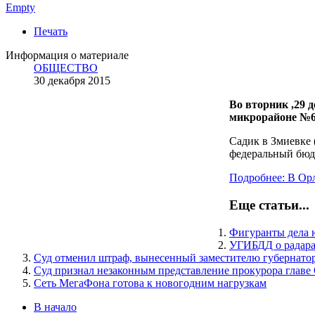
Empty
Печать
Информация о материале
ОБЩЕСТВО
30 декабря 2015
Во вторник ,29 
микрорайоне №6
Садик в Змиевке 
федеральный бюдж
Подробнее: В Орл
Еще статьи...
Фигуранты дела 
УГИБДД о радарах
Суд отменил штраф, вынесенный заместителю губернато
Суд признал незаконным представление прокурора главе
Сеть МегаФона готова к новогодним нагрузкам
В начало