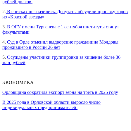
рублей долгов
2.
В списках не значились. Депутаты обсудили пропажу коров
из «Красной звезды»
3.
В ОГУ имени Тургенева с 1 сентября институты станут
факультетами
4.
Суд в Орле отменил выдворение гражданина Молдовы,
прожившего в России 26 лет
5.
Осуждены участники группировки за хищение более 36
млн рублей
ЭКОНОМИКА
Орловщина сократила экспорт зерна на треть в 2025 году
В 2025 года в Орловской области выросло число
индивидуальных предпринимателей