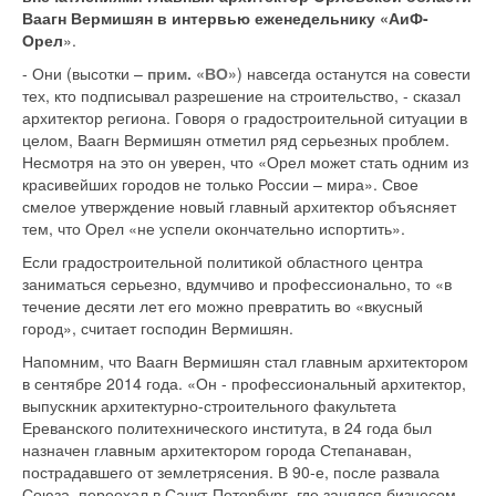
Ваагн Вермишян в интервью еженедельнику «АиФ-
Орел
».
- Они (высотки –
прим. «ВО»
) навсегда останутся на совести
тех, кто подписывал разрешение на строительство, - сказал
архитектор региона. Говоря о градостроительной ситуации в
целом, Ваагн Вермишян отметил ряд серьезных проблем.
Несмотря на это он уверен, что «Орел может стать одним из
красивейших городов не только России – мира». Свое
смелое утверждение новый главный архитектор объясняет
тем, что Орел «не успели окончательно испортить».
Если градостроительной политикой областного центра
заниматься серьезно, вдумчиво и профессионально, то «в
течение десяти лет его можно превратить во «вкусный
город», считает господин Вермишян.
Напомним, что Ваагн Вермишян стал главным архитектором
в сентябре 2014 года. «Он - профессиональный архитектор,
выпускник архитектурно-строительного факультета
Ереванского политехнического института, в 24 года был
назначен главным архитектором города Степанаван,
пострадавшего от землетрясения. В 90-е, после развала
Союза, переехал в Санкт-Петербург, где занялся бизнесом,