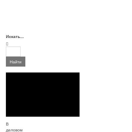
Искать...
Найти
В
деловом