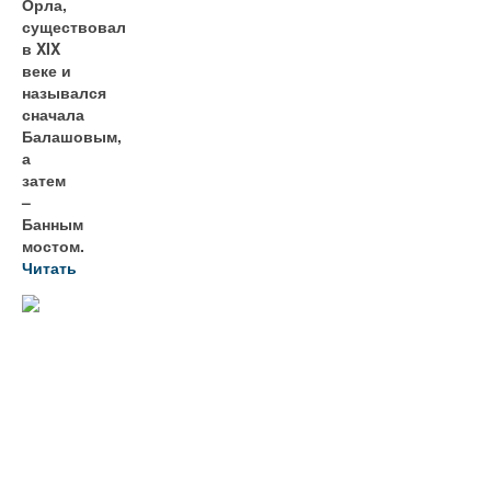
Орла,
существовал
в XIX
веке и
назывался
сначала
Балашовым,
а
затем
–
Банным
мостом.
Читать