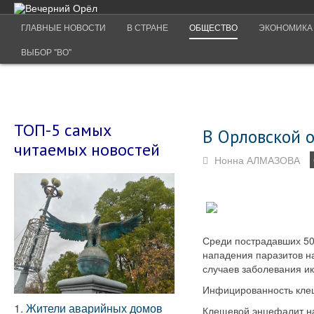
ГЛАВНЫЕ НОВОСТИ
В СТРАНЕ
ОБЩЕСТВО
ЭКОНОМИКА
ВЫБОР "ВО"
ТОП-5 самых
В Орловской 
читаемых новостей
Нонна АЛМАЗОВА
Среди пострадавших 50
нападения паразитов н
случаев заболевания и
Инфицированность клещ
1.
Жители аварийных домов
Клещевой энцефалит на