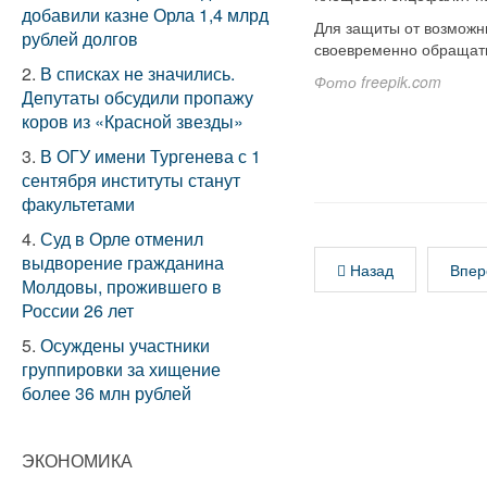
добавили казне Орла 1,4 млрд
Для защиты от возможн
рублей долгов
своевременно обращать
2.
В списках не значились.
Фото freepik.com
Депутаты обсудили пропажу
коров из «Красной звезды»
3.
В ОГУ имени Тургенева с 1
сентября институты станут
факультетами
4.
Суд в Орле отменил
выдворение гражданина
Назад
Впер
Молдовы, прожившего в
России 26 лет
5.
Осуждены участники
группировки за хищение
более 36 млн рублей
ЭКОНОМИКА