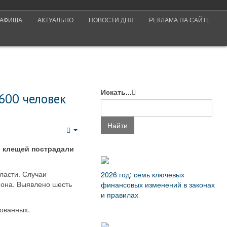
АФИША
АКТУАЛЬНО
НОВОСТИ ДНЯ
РЕКЛАМА НА САЙТЕ
Искать...
600 человек
Найти
Empty
в клещей пострадали
ласти. Случаи
2026 год: семь ключевых
иона. Выявлено шесть
финансовых изменений в законах
и правилах
ованных.