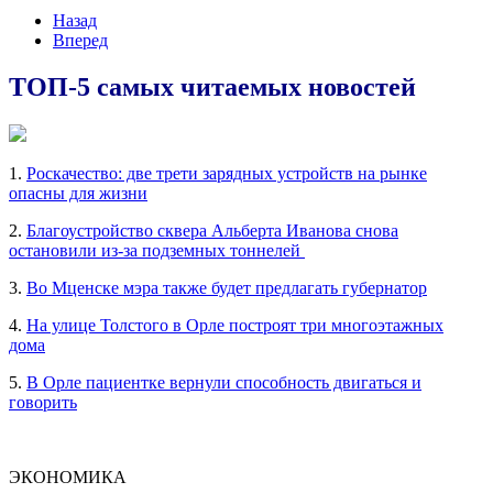
Назад
Вперед
ТОП-5 самых читаемых новостей
1.
Роскачество: две трети зарядных устройств на рынке
опасны для жизни
2.
Благоустройство сквера Альберта Иванова снова
остановили из-за подземных тоннелей
3.
Во Мценске мэра также будет предлагать губернатор
4.
На улице Толстого в Орле построят три многоэтажных
дома
5.
В Орле пациентке вернули способность двигаться и
говорить
ЭКОНОМИКА