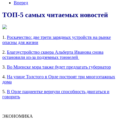
Вперед
ТОП-5 самых читаемых новостей
1.
Роскачество: две трети зарядных устройств на рынке
опасны для жизни
2.
Благоустройство сквера Альберта Иванова снова
остановили из-за подземных тоннелей
3.
Во Мценске мэра также будет предлагать губернатор
4.
На улице Толстого в Орле построят три многоэтажных
дома
5.
В Орле пациентке вернули способность двигаться и
говорить
ЭКОНОМИКА