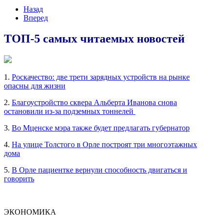
Назад
Вперед
ТОП-5 самых читаемых новостей
1.
Роскачество: две трети зарядных устройств на рынке
опасны для жизни
2.
Благоустройство сквера Альберта Иванова снова
остановили из-за подземных тоннелей
3.
Во Мценске мэра также будет предлагать губернатор
4.
На улице Толстого в Орле построят три многоэтажных
дома
5.
В Орле пациентке вернули способность двигаться и
говорить
ЭКОНОМИКА