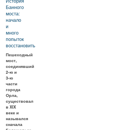
История
Банного
моста:
начало
и
много
попыток
восстановить
Пешеходный
мост,
соединявший
2-ю и
3-ю
части
города
Орла,
существовал
в XIX
веке и
назывался
сначала