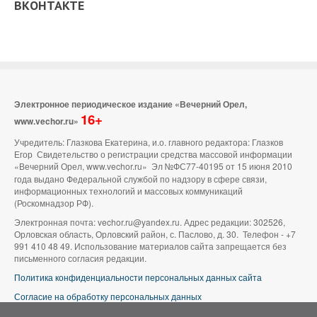
ВКОНТАКТЕ
Электронное периодическое издание «Вечерний Орел,
16+
www.vechor.ru»
Учредитель: Глазкова Екатерина, и.о. главного редактора: Глазков
Егор Свидетельство о регистрации средства массовой информации
«Вечерний Орел, www.vechor.ru»
Эл №ФС77-40195 от 15 июня 2010
года выдано Федеральной службой по надзору в сфере связи,
информационных технологий и массовых коммуникаций
(Роскомнадзор РФ).
Электронная почта: vechor.ru@yandex.ru. Адрес редакции: 302526,
Орловская область, Орловский район, с. Паслово, д. 30. Телефон - +7
991 410 48 49. Использование материалов сайта запрещается без
письменного согласия редакции.
Политика конфиденциальности персональных данных сайта
Согласие на обработку персональных данных
В оформлении сайта используется фото группы ВК «Беспилотники |