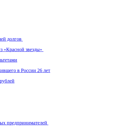
лей долгов
из «Красной звезды»
льтетами
ившего в России 26 лет
 рублей
ьных предпринимателей