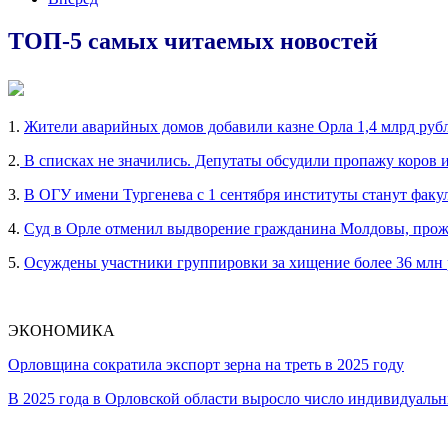
ТОП-5 самых читаемых новостей
1.
Жители аварийных домов добавили казне Орла 1,4 млрд руб
2.
В списках не значились. Депутаты обсудили пропажу коров 
3.
В ОГУ имени Тургенева с 1 сентября институты станут факу
4.
Суд в Орле отменил выдворение гражданина Молдовы, прож
5.
Осуждены участники группировки за хищение более 36 млн
ЭКОНОМИКА
Орловщина сократила экспорт зерна на треть в 2025 году
В 2025 года в Орловской области выросло число индивидуал