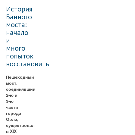
История
Банного
моста:
начало
и
много
попыток
восстановить
Пешеходный
мост,
соединявший
2-ю и
3-ю
части
города
Орла,
существовал
в XIX