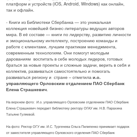
платформ и устройств (iOS, Android, Windows) как онлайн,
так и офлайн.
- Книги из Библиотеки Сбербанка — это уникальная
коллекция новейшей бизнес-литературы ведущих авторов
мира. В её составе — книги по лидерству, развитию личности
и эмоциональному интеллекту, построению команды и
работе с клиентами, лучшим практикам менеджмента,
современным технологиям. Они помогут молодым
дарованиям воспитать в себе молодых лидеров, готовых
браться за новые проекты и сложные задачи, верить в себя и
коллектив, развиваться самостоятельно и помогать
развиваться региону и стране – отметила
и.о.
управляющего Орловским отдалением ПАО Сбербанк
Елена Страшкевич
.
На верхнем фото: И.о. управляющего Орловским отделением ПАО Сбербанк
Елена Страшкевич передает библиотеку ректору ОГАУ им. Н.В. Парахина
Татьяне Гуляевой.
На фото: Ректор ОГУ им. И.С. Тургенева Ольга Пилипенко принимает подарок
от заместителя управляющего Орловского отделения ПАО Сбербанк