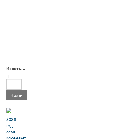
Искать...
Найти
2026
год:
семь
ключевых