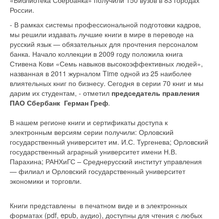
«Библиотека Сбербанка» получили 150 вузов в 83 городах
России.
- В рамках системы профессиональной подготовки кадров,
мы решили издавать лучшие книги в мире в переводе на
русский язык — обязательных для прочтения персоналом
банка. Начало коллекции в 2009 году положила книга
Стивена Кови «Семь навыков высокоэффективных людей»,
названная в 2011 журналом Time одной из 25 наиболее
влиятельных книг по бизнесу. Сегодня в серии 70 книг и мы
дарим их студентам, - отметил
председатель правления
ПАО Сбербанк Герман Греф
.
В нашем регионе книги и сертификаты доступа к
электронным версиям серии получили: Орловский
государственный университет им. И.С. Тургенева; Орловский
государственный аграрный университет имени Н.В.
Парахина; РАНХиГС – Среднерусский институт управления
— филиал и Орловский государственный университет
экономики и торговли.
Книги представлены в печатном виде и в электронных
форматах (pdf, epub, аудио), доступны для чтения с любых