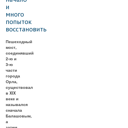
и
много
попыток
восстановить
Пешеходный
мост,
соединявший
2-ю и
3-ю
части
города
Орла,
существовал
в XIX
веке и
назывался
сначала
Балашовым,
а
затем