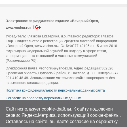
Электронное периодическое издание «Вечерний Орел,
16+
www.vechor.ru»
Учредитель: Глазкова Екатерина, и.о. главного редактора: Глазков
Егор Свидетельство о регистрации средства массовой информации
«Вечерний Орел, www.vechor.ru»
Эл №ФС77-40195 от 15 июня 2010
года выдано Федеральной службой по надзору в сфере связи,
информационных технологий и массовых коммуникаций
(Роскомнадзор РФ).
Электронная почта: vechor.ru@yandex.ru. Адрес редакции: 302526,
Орловская область, Орловский район, с. Паслово, д. 30. Телефон - +7
991 410 48 49. Использование материалов сайта запрещается без
письменного согласия редакции.
Политика конфиденциальности персональных данных сайта
Согласие на обработку персональных данных
В оформлении сайта используется фото группы ВК «Беспилотники |
Сайт использует cookie-файлы. К cайту подключен
Аэросъемка в Орле»
сервис Яндекс.Метрика, использующий cookie-файлы.
Оставаясь на сайте, вы даете согласие на обработку