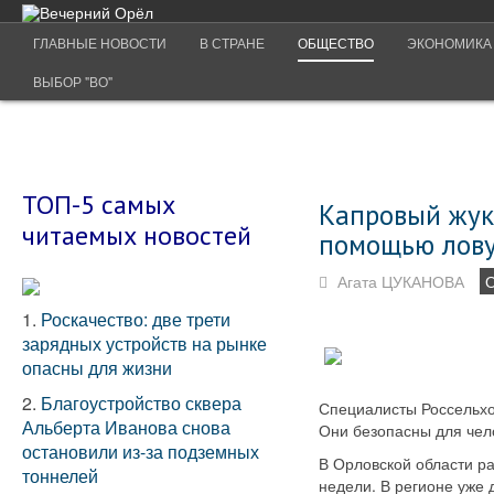
ГЛАВНЫЕ НОВОСТИ
В СТРАНЕ
ОБЩЕСТВО
ЭКОНОМИКА
ВЫБОР "ВО"
ТОП-5 самых
Капровый жук,
читаемых новостей
помощью лов
Агата ЦУКАНОВА
1.
Роскачество: две трети
зарядных устройств на рынке
опасны для жизни
2.
Благоустройство сквера
Специалисты Россельхо
Альберта Иванова снова
Они безопасны для чело
остановили из-за подземных
В Орловской области ра
тоннелей
недели. В регионе уже 