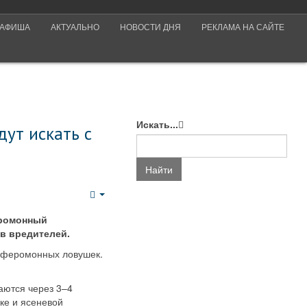
АФИША
АКТУАЛЬНО
НОВОСТИ ДНЯ
РЕКЛАМА НА САЙТЕ
Искать...
дут искать с
Найти
Empty
еромонный
ов вредителей.
 феромонных ловушек.
аются через 3–4
ке и ясеневой