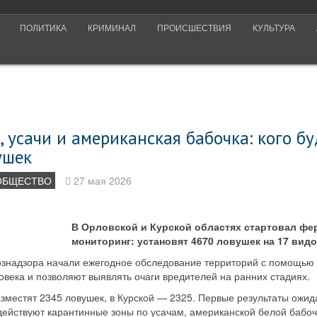
ПОЛИТИКА
КРИМИНАЛ
ПРОИСШЕСТВИЯ
КУЛЬТУРА
 усачи и американская бабочка: кого бу
ушек
ОБЩЕСТВО
27 мая 2026
В Орловской и Курской областях стартовал ф
мониторинг: установят 4670 ловушек на 17 вид
знадзора начали ежегодное обследование территорий с помощью
века и позволяют выявлять очаги вредителей на ранних стадиях.
зместят 2345 ловушек, в Курской — 2325. Первые результаты ожид
действуют карантинные зоны по усачам, американской белой бабоч