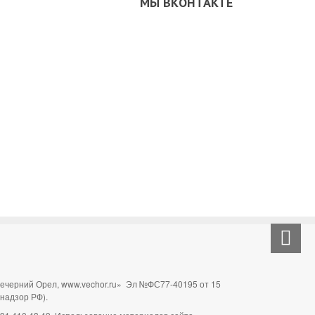
МЫ ВКОНТАКТЕ
Вечерний Орел, www.vechor.ru»
Эл №ФС77-40195 от 15
мнадзор РФ).