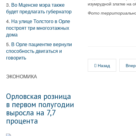
изумрудной златке на 
3.
Во Мценске мэра также
будет предлагать губернатор
Фото территориальног
4.
На улице Толстого в Орле
построят три многоэтажных
дома
5.
В Орле пациентке вернули
способность двигаться и
говорить
Назад
Впер
ЭКОНОМИКА
Орловская розница
в первом полугодии
выросла на 7,7
процента